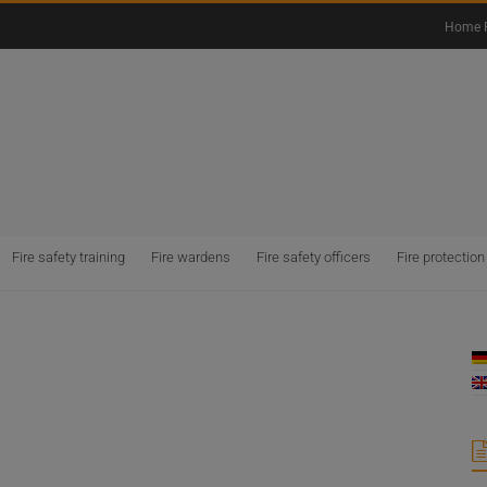
Home 
Fire safety training
Fire wardens
Fire safety officers
Fire protection