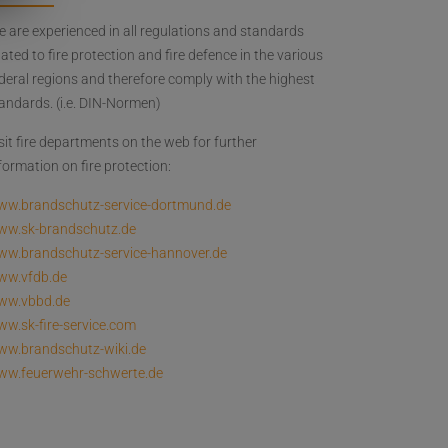
 are experienced in all regulations and standards
lated to fire protection and fire defence in the various
deral regions and therefore comply with the highest
andards. (i.e. DIN-Normen)
sit fire departments on the web for further
formation on fire protection:
ww.brandschutz-service-dortmund.de
ww.sk-brandschutz.de
w.brandschutz-service-hannover.de
ww.vfdb.de
ww.vbbd.de
w.sk-fire-service.com
w.brandschutz-wiki.de
ww.feuerwehr-schwerte.de