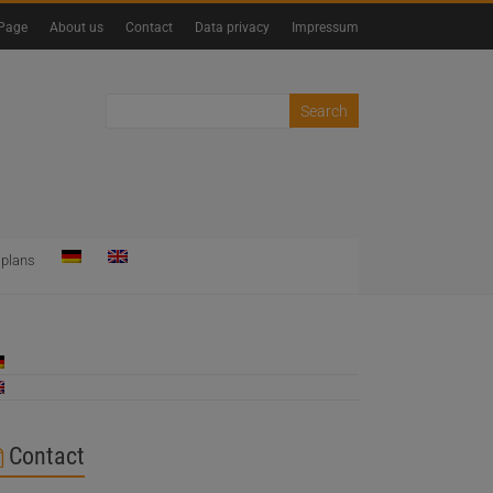
Page
About us
Contact
Data privacy
Impressum
 plans
Contact