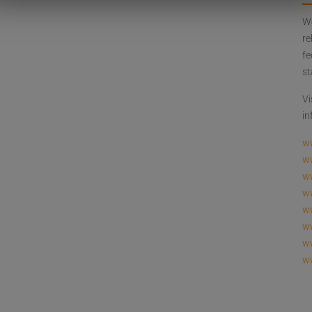
We
re
fe
st
Vi
in
w
w
ww
w
w
ww
ww
w