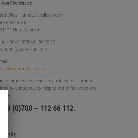
 Kost Fire Service
ad Office Hannover / Hildesheim
ntere Wanne 5
-31171 Nordstemmen
one: 0049 (0)5044 - 88 18 30
x: 0049 (0)5044 - 88 18 31
mail:
kost@sk-brandschutz.de
r fire protection specialists are located all around
rmany. Contact us by telephone and fax under one
umber:
049 (0)700 – 112 66 112.
Links