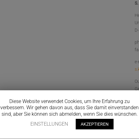
S.
He
U
D
ph
fa
e-
s.
Ou
Ge
n
Diese Website verwendet Cookies, um Ihre Erfahrung zu
verbessern. Wir gehen davon aus, dass Sie damit einverstanden
0
sind, aber Sie können sich abmelden, wenn Sie dies wünschen.
EINSTELLUNGEN
AKZEPTIEREN