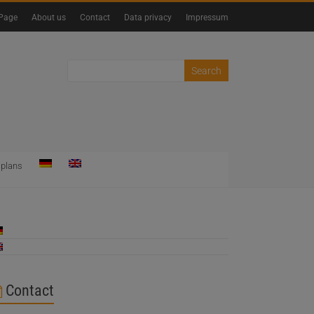
Page
About us
Contact
Data privacy
Impressum
 plans
Contact