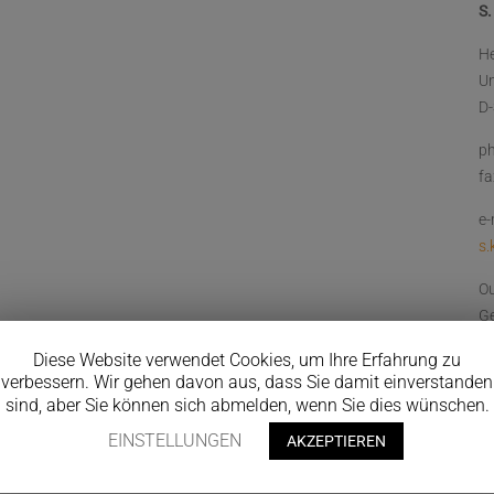
S.
He
U
D
ph
fa
e-
s.
Ou
Ge
n
Diese Website verwendet Cookies, um Ihre Erfahrung zu
verbessern. Wir gehen davon aus, dass Sie damit einverstanden
0
sind, aber Sie können sich abmelden, wenn Sie dies wünschen.
EINSTELLUNGEN
AKZEPTIEREN