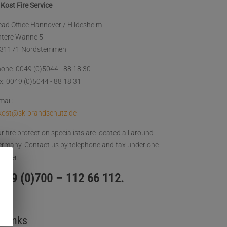
 Kost Fire Service
ad Office Hannover / Hildesheim
ntere Wanne 5
-31171 Nordstemmen
one: 0049 (0)5044 - 88 18 30
x: 0049 (0)5044 - 88 18 31
mail:
kost@sk-brandschutz.de
r fire protection specialists are located all around
rmany. Contact us by telephone and fax under one
umber:
049 (0)700 – 112 66 112.
Links