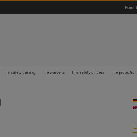
Home 
Fire safety training
Fire wardens
Fire safety officers
Fire protection
l