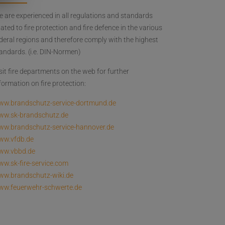
 are experienced in all regulations and standards
lated to fire protection and fire defence in the various
deral regions and therefore comply with the highest
andards. (i.e. DIN-Normen)
sit fire departments on the web for further
formation on fire protection:
ww.brandschutz-service-dortmund.de
ww.sk-brandschutz.de
w.brandschutz-service-hannover.de
ww.vfdb.de
ww.vbbd.de
w.sk-fire-service.com
w.brandschutz-wiki.de
ww.feuerwehr-schwerte.de