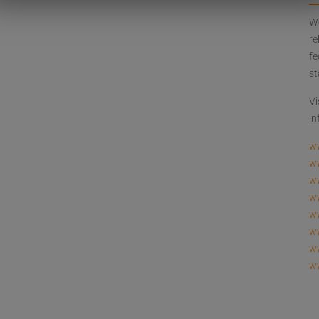
We
re
fe
st
Vi
in
w
w
ww
w
w
ww
ww
w