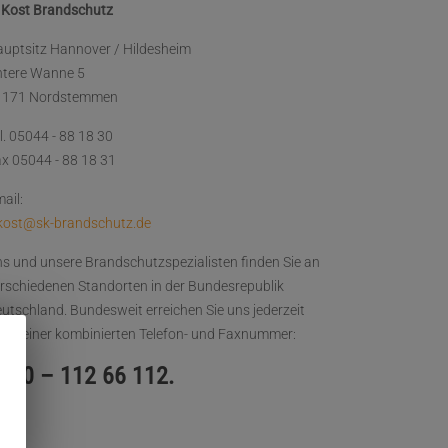
 Kost Brandschutz
uptsitz Hannover / Hildesheim
ntere Wanne 5
1171 Nordstemmen
l. 05044 - 88 18 30
x 05044 - 88 18 31
ail:
kost@sk-brandschutz.de
s und unsere Brandschutzspezialisten finden Sie an
rschiedenen Standorten in der Bundesrepublik
utschland. Bundesweit erreichen Sie uns jederzeit
ter einer kombinierten Telefon- und Faxnummer:
700 – 112 66 112.