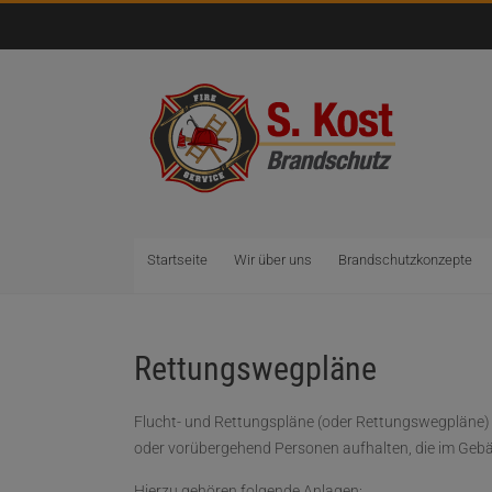
Startseite
Wir über uns
Brandschutzkonzepte
Rettungswegpläne
Flucht- und Rettungspläne (oder Rettungswegpläne) 
oder vorübergehend Personen aufhalten, die im Gebä
Hierzu gehören folgende Anlagen: