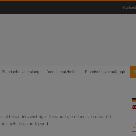
Startsei
Brandschutzschulung
Brandschutzhelfer
Brandschutzbeauftragte
B
sind besonders wichtig in Gebäuden, in denen sich dauernd
ude nicht ortskundig sind.