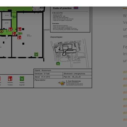
Wi
Ve
un
v
Fe
In
un
w
w
ww
w
w
ww
ww
w