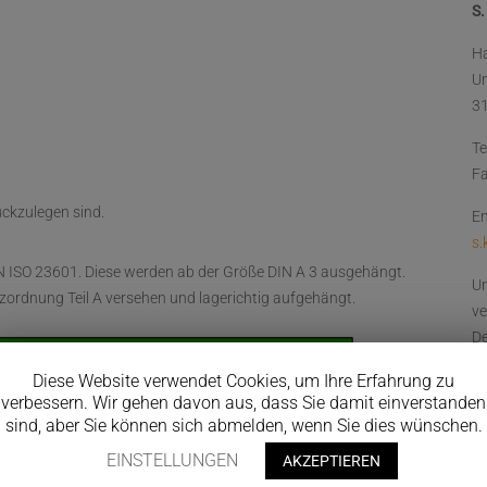
S.
Ha
U
3
Te
Fa
ückzulegen sind.
Em
s.
EN ISO 23601. Diese werden ab der Größe DIN A 3 ausgehängt.
Un
zordnung Teil A versehen und lagerichtig aufgehängt.
ve
De
un
Diese Website verwendet Cookies, um Ihre Erfahrung zu
verbessern. Wir gehen davon aus, dass Sie damit einverstanden
0
sind, aber Sie können sich abmelden, wenn Sie dies wünschen.
EINSTELLUNGEN
AKZEPTIEREN